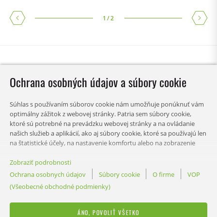
1
/
2
Ochrana osobných údajov a súbory cookie
Súhlas s používaním súborov cookie nám umožňuje ponúknuť vám
optimálny zážitok z webovej stránky. Patria sem súbory cookie,
ktoré sú potrebné na prevádzku webovej stránky a na ovládanie
našich služieb a aplikácií, ako aj súbory cookie, ktoré sa používajú len
na štatistické účely, na nastavenie komfortu alebo na zobrazenie
personalizovaného obsahu. Môžete si vybrať, ktoré kategórie chcete
povoliť, a prispôsobiť si nastavenia používania údajov. Svoje
Zobraziť podrobnosti
OBSAH
preferencie tohto rozhodnutia môžete kedykoľvek zmeniť.
Ochrana osobnych údajov
Súbory cookie
O firme
VOP
(Všeobecné obchodné podmienky)
DÔLEŽITÉ
ÁNO, POVOLIŤ VŠETKO