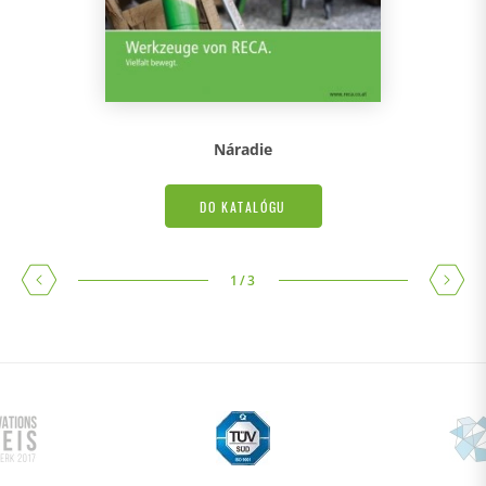
Náradie
DO KATALÓGU
1
/
3