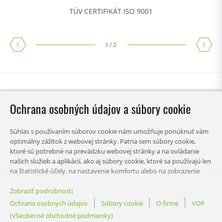
TÜV CERTIFIKÁT ISO 9001
1
/
2
Ochrana osobných údajov a súbory cookie
Súhlas s používaním súborov cookie nám umožňuje ponúknuť vám
optimálny zážitok z webovej stránky. Patria sem súbory cookie,
ktoré sú potrebné na prevádzku webovej stránky a na ovládanie
našich služieb a aplikácií, ako aj súbory cookie, ktoré sa používajú len
na štatistické účely, na nastavenie komfortu alebo na zobrazenie
personalizovaného obsahu. Môžete si vybrať, ktoré kategórie chcete
povoliť, a prispôsobiť si nastavenia používania údajov. Svoje
Zobraziť podrobnosti
OBSAH
preferencie tohto rozhodnutia môžete kedykoľvek zmeniť.
Ochrana osobnych údajov
Súbory cookie
O firme
VOP
(Všeobecné obchodné podmienky)