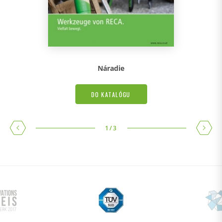
Náradie
DO KATALÓGU
1
/
3