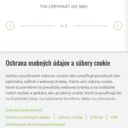
TÜV CERTIFIKÁT ISO 9001
1
/
2
Ochrana osobných údajov a súbory cookie
Súhlas s používaním súborov cookie nám umožňuje ponúknuť vám
optimálny zážitok z webovej stránky. Patria sem súbory cookie,
ktoré sú potrebné na prevádzku webovej stránky a na ovládanie
našich služieb a aplikácií, ako aj súbory cookie, ktoré sa používajú len
na štatistické účely, na nastavenie komfortu alebo na zobrazenie
personalizovaného obsahu. Môžete si vybrať, ktoré kategórie chcete
povoliť, a prispôsobiť si nastavenia používania údajov. Svoje
Zobraziť podrobnosti
OBSAH
preferencie tohto rozhodnutia môžete kedykoľvek zmeniť.
Ochrana osobnych údajov
Súbory cookie
O firme
VOP
(Všeobecné obchodné podmienky)