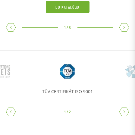
DO KATALÓGU
1
/
3
TÜV CERTIFIKÁT ISO 9001
1
/
2